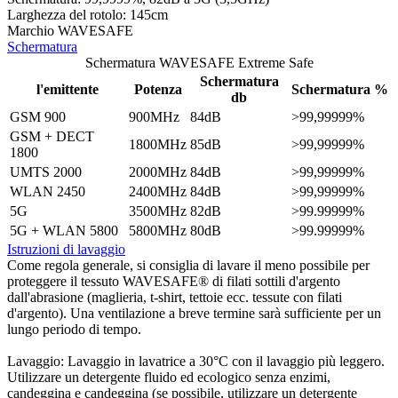
Larghezza del rotolo: 145cm
Marchio WAVESAFE
Schermatura
Schermatura WAVESAFE Extreme Safe
Schermatura
l'emittente
Potenza
Schermatura %
db
GSM 900
900MHz
84dB
>99,99999%
GSM + DECT
1800MHz
85dB
>99,99999%
1800
UMTS 2000
2000MHz
84dB
>99,99999%
WLAN 2450
2400MHz
84dB
>99,99999%
5G
3500MHz
82dB
>99.99999%
5G + WLAN 5800
5800MHz
80dB
>99.99999%
Istruzioni di lavaggio
Come regola generale, si consiglia di lavare il meno possibile per
proteggere il tessuto WAVESAFE® di filati sottili d'argento
dall'abrasione (maglieria, t-shirt, tettoie ecc. tessute con filati
d'argento). Una ventilazione a breve termine sarà sufficiente per un
lungo periodo di tempo.
Lavaggio: Lavaggio in lavatrice a 30°C con il lavaggio più leggero.
Utilizzare un detergente fluido ed ecologico senza enzimi,
candeggina e candeggina (se possibile, utilizzare un detergente