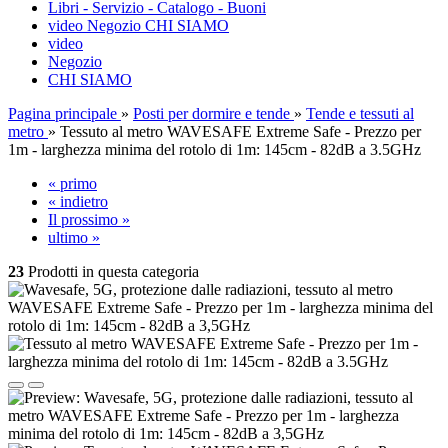
Libri - Servizio - Catalogo - Buoni
video
Negozio
CHI SIAMO
video
Negozio
CHI SIAMO
Pagina principale
»
Posti per dormire e tende
»
Tende e tessuti al
metro
»
Tessuto al metro WAVESAFE Extreme Safe - Prezzo per
1m - larghezza minima del rotolo di 1m: 145cm - 82dB a 3.5GHz
« primo
« indietro
Il prossimo »
ultimo »
23
Prodotti in questa categoria