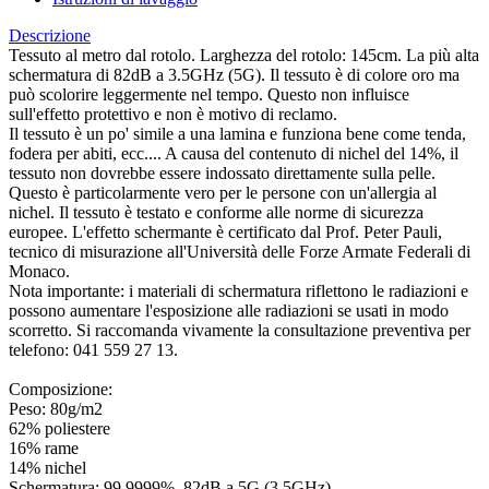
Descrizione
Tessuto al metro dal rotolo. Larghezza del rotolo: 145cm. La più alta
schermatura di 82dB a 3.5GHz (5G). Il tessuto è di colore oro ma
può scolorire leggermente nel tempo. Questo non influisce
sull'effetto protettivo e non è motivo di reclamo.
Il tessuto è un po' simile a una lamina e funziona bene come tenda,
fodera per abiti, ecc.... A causa del contenuto di nichel del 14%, il
tessuto non dovrebbe essere indossato direttamente sulla pelle.
Questo è particolarmente vero per le persone con un'allergia al
nichel. Il tessuto è testato e conforme alle norme di sicurezza
europee. L'effetto schermante è certificato dal Prof. Peter Pauli,
tecnico di misurazione all'Università delle Forze Armate Federali di
Monaco.
Nota importante: i materiali di schermatura riflettono le radiazioni e
possono aumentare l'esposizione alle radiazioni se usati in modo
scorretto. Si raccomanda vivamente la consultazione preventiva per
telefono: 041 559 27 13.
Composizione:
Peso: 80g/m2
62% poliestere
16% rame
14% nichel
Schermatura: 99,9999%, 82dB a 5G (3,5GHz)