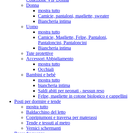
Donna
mostra tutto
Camicie, pantaloni, magliette, sweater
Biancheria intima
Uomo
mostra tutto
Camicie, Magliette, Felpe, Pantaloni,
Pantaloncini, Pantaloncini
Biancheria intima
Tute protettive
Accessori Abbigliamento
mostra tutto
Occhiali
Bambini e bebè
mostra tutto
biancheria intima
Saldi abiti per neonati - nessun reso
Felpe, magliette in cotone biologico e cappellini
Posti per dormire e tende
mostra tutto
Baldacchino del letto
Copripiumoni e traversa per materassi
Tende e tessuti al metro
Vernici schermanti