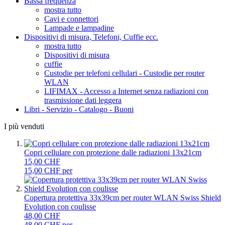
Bassa frequenza
mostra tutto
Cavi e connettori
Lampade e lampadine
Dispositivi di misura, Telefoni, Cuffie ecc.
mostra tutto
Dispositivi di misura
cuffie
Custodie per telefoni cellulari - Custodie per router
WLAN
LIFIMAX - Accesso a Internet senza radiazioni con
trasmissione dati leggera
Libri - Servizio - Catalogo - Buoni
I più venduti
Copri cellulare con protezione dalle radiazioni 13x21cm
15,00 CHF
15,00 CHF per
Copertura protettiva 33x39cm per router WLAN Swiss Shield
Evolution con coulisse
48,00 CHF
48,00 CHF per