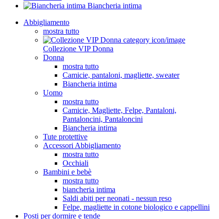
Biancheria intima
Abbigliamento
mostra tutto
Collezione VIP Donna
Donna
mostra tutto
Camicie, pantaloni, magliette, sweater
Biancheria intima
Uomo
mostra tutto
Camicie, Magliette, Felpe, Pantaloni,
Pantaloncini, Pantaloncini
Biancheria intima
Tute protettive
Accessori Abbigliamento
mostra tutto
Occhiali
Bambini e bebè
mostra tutto
biancheria intima
Saldi abiti per neonati - nessun reso
Felpe, magliette in cotone biologico e cappellini
Posti per dormire e tende