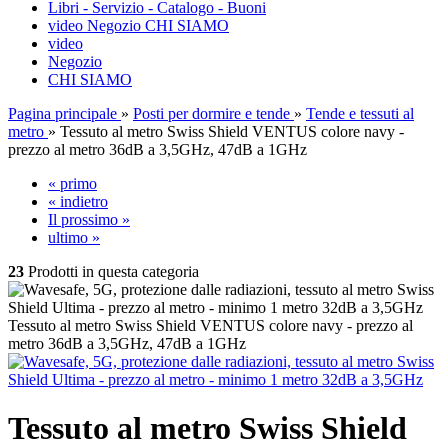
Libri - Servizio - Catalogo - Buoni
video
Negozio
CHI SIAMO
video
Negozio
CHI SIAMO
Pagina principale
»
Posti per dormire e tende
»
Tende e tessuti al
metro
»
Tessuto al metro Swiss Shield VENTUS colore navy -
prezzo al metro 36dB a 3,5GHz, 47dB a 1GHz
« primo
« indietro
Il prossimo »
ultimo »
23
Prodotti in questa categoria
Tessuto al metro Swiss Shield VENTUS colore navy - prezzo al
metro 36dB a 3,5GHz, 47dB a 1GHz
Tessuto al metro Swiss Shield