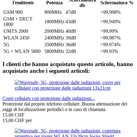
l'emittente
Potenza
Schermatura %
db
GSM 900
900MHz
47dB
>99,998%
GSM + DECT
1800MHz
43dB
>99,949%
1800
UMTS 2000
2000MHz
40dB
>99,99%
WLAN 2450
2400MHz
39dB
>99,987%
5G
3500MHz
36dB
>99.974%
5G + WLAN 5800
5800MHz
32dB
>99.93%
I clienti che hanno acquistato questo articolo, hanno
acquistato anche i seguenti articoli:
Copri cellulare con protezione dalle radiazioni...
Protezione dal proprio telefono cellulare. Buona attenuazione dei
raggi di localizzazione periodici o in caso di chiamata.
15,00 CHF
15,00 CHF per