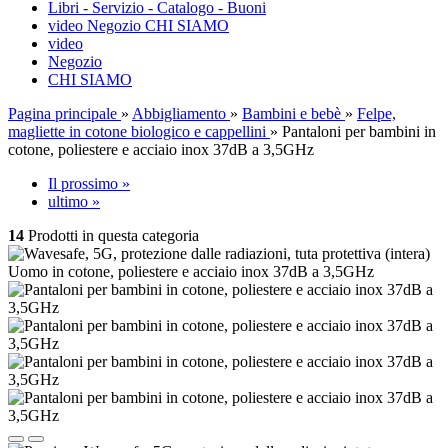
Libri - Servizio - Catalogo - Buoni
video
Negozio
CHI SIAMO
video
Negozio
CHI SIAMO
Pagina principale
»
Abbigliamento
»
Bambini e bebè
»
Felpe,
magliette in cotone biologico e cappellini
»
Pantaloni per bambini in
cotone, poliestere e acciaio inox 37dB a 3,5GHz
Il prossimo »
ultimo »
14
Prodotti in questa categoria