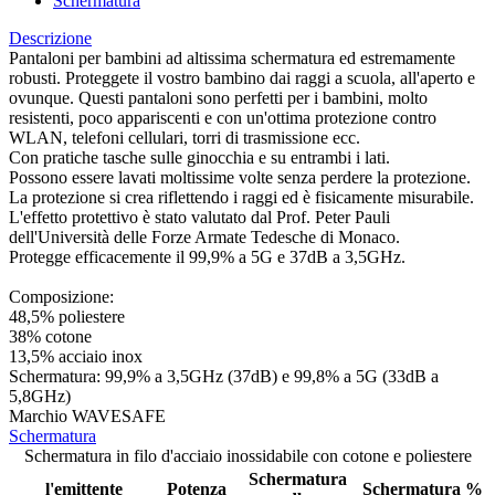
Schermatura
Descrizione
Pantaloni per bambini ad altissima schermatura ed estremamente
robusti. Proteggete il vostro bambino dai raggi a scuola, all'aperto e
ovunque. Questi pantaloni sono perfetti per i bambini, molto
resistenti, poco appariscenti e con un'ottima protezione contro
WLAN, telefoni cellulari, torri di trasmissione ecc.
Con pratiche tasche sulle ginocchia e su entrambi i lati.
Possono essere lavati moltissime volte senza perdere la protezione.
La protezione si crea riflettendo i raggi ed è fisicamente misurabile.
L'effetto protettivo è stato valutato dal Prof. Peter Pauli
dell'Università delle Forze Armate Tedesche di Monaco.
Protegge efficacemente il 99,9% a 5G e 37dB a 3,5GHz.
Composizione:
48,5% poliestere
38% cotone
13,5% acciaio inox
Schermatura: 99,9% a 3,5GHz (37dB) e 99,8% a 5G (33dB a
5,8GHz)
Marchio WAVESAFE
Schermatura
Schermatura in filo d'acciaio inossidabile con cotone e poliestere
Schermatura
l'emittente
Potenza
Schermatura %