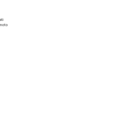
ati
(noto