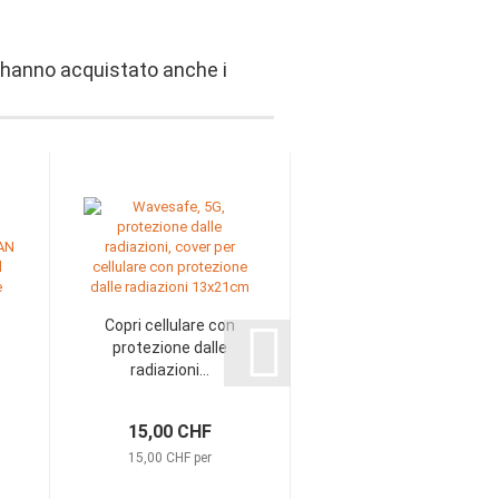
, hanno acquistato anche i
Copri cellulare con
Cavo di
protezione dalle
collegamento USB
radiazioni...
per router di
messa...
15,00 CHF
39,00 CHF
15,00 CHF per
39,00 CHF per