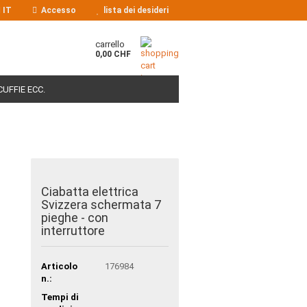
IT
Accesso
lista dei desideri
carrello
0,00 CHF
CUFFIE ECC.
VIDEO
NEGOZIO
CHI SIAMO
Ciabatta elettrica
Svizzera schermata 7
pieghe - con
interruttore
Articolo
176984
n.:
Tempi di