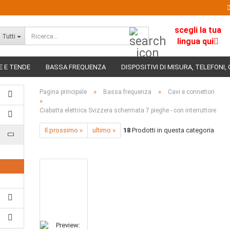
scegli la tua
Ricerca...
Tutti
lingua qui
E E TENDE
BASSA FREQUENZA
DISPOSITIVI DI MISURA, TELEFONI, 
»
»
Pagina principale
Bassa frequenza
Cavi e connettori
»
Ciabatta elettrica Svizzera schermata 7 pieghe - con interruttore
Il prossimo »
ultimo »
18
Prodotti in questa categoria