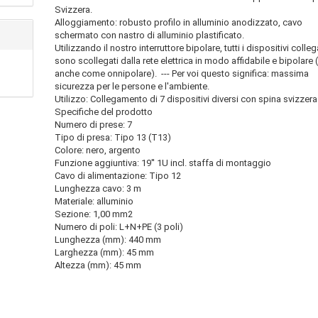
Svizzera.
Alloggiamento: robusto profilo in alluminio anodizzato, cavo
schermato con nastro di alluminio plastificato.
Utilizzando il nostro interruttore bipolare, tutti i dispositivi colleg
sono scollegati dalla rete elettrica in modo affidabile e bipolare 
anche come onnipolare). --- Per voi questo significa: massima
sicurezza per le persone e l'ambiente.
Utilizzo: Collegamento di 7 dispositivi diversi con spina svizzera
Specifiche del prodotto
Numero di prese: 7
Tipo di presa: Tipo 13 (T13)
Colore: nero, argento
Funzione aggiuntiva: 19'' 1U incl. staffa di montaggio
Cavo di alimentazione: Tipo 12
Lunghezza cavo: 3 m
Materiale: alluminio
Sezione: 1,00 mm2
Numero di poli: L+N+PE (3 poli)
Lunghezza (mm): 440 mm
Larghezza (mm): 45 mm
Altezza (mm): 45 mm