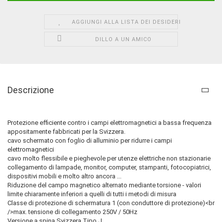
AGGIUNGI ALLA LISTA DEI DESIDERI
DILLO A UN AMICO
Descrizione
Protezione efficiente contro i campi elettromagnetici a bassa frequenza
appositamente fabbricati per la Svizzera.
cavo schermato con foglio di alluminio per ridurre i campi
elettromagnetici
cavo molto flessibile e pieghevole per utenze elettriche non stazionarie
collegamento di lampade, monitor, computer, stampanti, fotocopiatrici,
dispositivi mobili e molto altro ancora ...
Riduzione del campo magnetico alternato mediante torsione - valori
limite chiaramente inferiori a quelli di tutti i metodi di misura
Classe di protezione di schermatura 1 (con conduttore di protezione)<br
/>max. tensione di collegamento 250V / 50Hz
Versione a spina Svizzera Tipo J