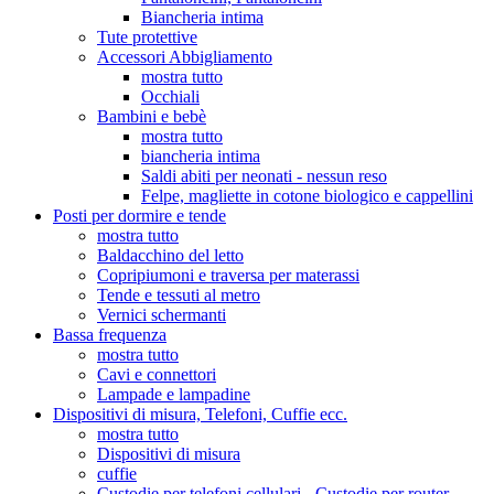
Biancheria intima
Tute protettive
Accessori Abbigliamento
mostra tutto
Occhiali
Bambini e bebè
mostra tutto
biancheria intima
Saldi abiti per neonati - nessun reso
Felpe, magliette in cotone biologico e cappellini
Posti per dormire e tende
mostra tutto
Baldacchino del letto
Copripiumoni e traversa per materassi
Tende e tessuti al metro
Vernici schermanti
Bassa frequenza
mostra tutto
Cavi e connettori
Lampade e lampadine
Dispositivi di misura, Telefoni, Cuffie ecc.
mostra tutto
Dispositivi di misura
cuffie
Custodie per telefoni cellulari - Custodie per router