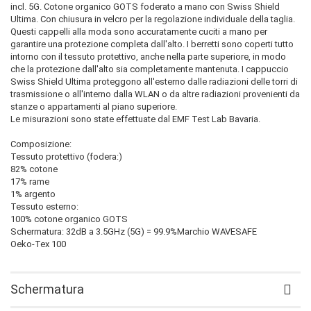
incl. 5G. Cotone organico GOTS foderato a mano con Swiss Shield
Ultima. Con chiusura in velcro per la regolazione individuale della taglia.
Questi cappelli alla moda sono accuratamente cuciti a mano per
garantire una protezione completa dall'alto. I berretti sono coperti tutto
intorno con il tessuto protettivo, anche nella parte superiore, in modo
che la protezione dall'alto sia completamente mantenuta. I cappuccio
Swiss Shield Ultima proteggono all'esterno dalle radiazioni delle torri di
trasmissione o all'interno dalla WLAN o da altre radiazioni provenienti da
stanze o appartamenti al piano superiore.
Le misurazioni sono state effettuate dal EMF Test Lab Bavaria.
Composizione:
Tessuto protettivo (fodera:)
82% cotone
17% rame
1% argento
Tessuto esterno:
100% cotone organico GOTS
Schermatura: 32dB a 3.5GHz (5G) = 99.9%Marchio WAVESAFE
Oeko-Tex 100
Schermatura