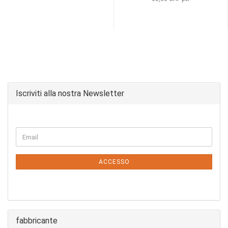
Iscriviti alla nostra Newsletter
CONTINUA
Email
ALLA
PAGINA
DI
ACCESSO
ISCRIZIONE
ALLA
NEWSLETTER
fabbricante