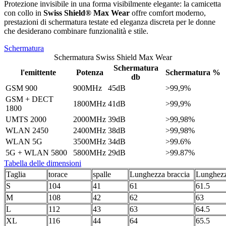
Protezione invisibile in una forma visibilmente elegante: la camicetta
con collo in
Swiss Shield® Max Wear
offre comfort moderno,
prestazioni di schermatura testate ed eleganza discreta per le donne
che desiderano combinare funzionalità e stile.
Schermatura
Schermatura Swiss Shield Max Wear
Schermatura
l'emittente
Potenza
Schermatura %
db
GSM 900
900MHz
45dB
>99,9%
GSM + DECT
1800MHz
41dB
>99,9%
1800
UMTS 2000
2000MHz
39dB
>99,98%
WLAN 2450
2400MHz
38dB
>99,98%
WLAN 5G
3500MHz
34dB
>99.6%
5G + WLAN 5800
5800MHz
29dB
>99.87%
Tabella delle dimensioni
Taglia
torace
spalle
Lunghezza braccia
Lunghezz
S
104
41
61
61.5
M
108
42
62
63
L
112
43
63
64.5
XL
116
44
64
65.5