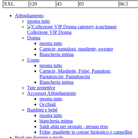
XXL
120
45
65
66.5
Abbigliamento
mostra tutto
Collezione VIP Donna
Donna
mostra tutto
Camicie, pantaloni, magliette, sweater
Biancheria intima
Uomo
mostra tutto
Camicie, Magliette, Felpe, Pantaloni,
Pantaloncini, Pantaloncini
Biancheria intima
Tute protettive
Accessori Abbigliamento
mostra tutto
Occhiali
Bambini e bebè
mostra tutto
biancheria intima
Saldi abiti per neonati - nessun reso
Felpe, magliette in cotone biologico e cappellini
Posti per dormire e tende