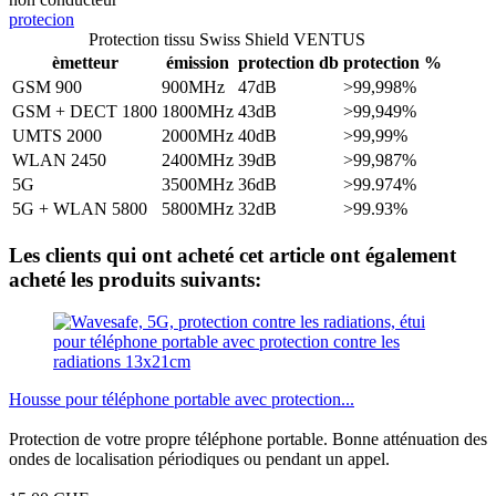
protecion
Protection tissu Swiss Shield VENTUS
èmetteur
émission
protection db
protection %
GSM 900
900MHz
47dB
>99,998%
GSM + DECT 1800
1800MHz
43dB
>99,949%
UMTS 2000
2000MHz
40dB
>99,99%
WLAN 2450
2400MHz
39dB
>99,987%
5G
3500MHz
36dB
>99.974%
5G + WLAN 5800
5800MHz
32dB
>99.93%
Les clients qui ont acheté cet article ont également
acheté les produits suivants:
Housse pour téléphone portable avec protection...
Protection de votre propre téléphone portable. Bonne atténuation des
ondes de localisation périodiques ou pendant un appel.