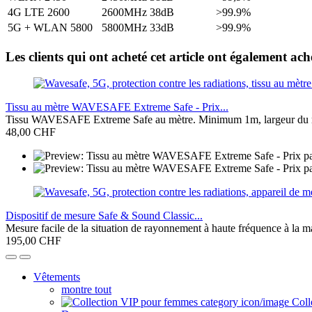
4G LTE 2600
2600MHz
38dB
>99.9%
5G + WLAN 5800
5800MHz
33dB
>99.9%
Les clients qui ont acheté cet article ont également ach
Tissu au mètre WAVESAFE Extreme Safe - Prix...
Tissu WAVESAFE Extreme Safe au mètre. Minimum 1m, largeur du ro
48,00 CHF
Dispositif de mesure Safe & Sound Classic...
Mesure facile de la situation de rayonnement à haute fréquence à la ma
195,00 CHF
Vêtements
montre tout
Coll