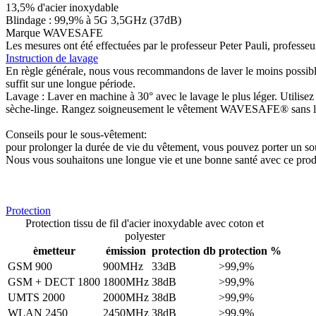
13,5% d'acier inoxydable
Blindage : 99,9% à 5G 3,5GHz (37dB)
Marque WAVESAFE
Les mesures ont été effectuées par le professeur Peter Pauli, professe
Instruction de lavage
En règle générale, nous vous recommandons de laver le moins possible p
suffit sur une longue période.
Lavage : Laver en machine à 30° avec le lavage le plus léger. Utilisez u
sèche-linge. Rangez soigneusement le vêtement WAVESAFE® sans le 
Conseils pour le sous-vêtement:
pour prolonger la durée de vie du vêtement, vous pouvez porter un s
Nous vous souhaitons une longue vie et une bonne santé avec ce produi
Protection
Protection tissu de fil d'acier inoxydable avec coton et
polyester
èmetteur
émission
protection db
protection %
GSM 900
900MHz
33dB
>99,9%
GSM + DECT 1800
1800MHz
38dB
>99,9%
UMTS 2000
2000MHz
38dB
>99,9%
WLAN 2450
2450MHz
38dB
>99,9%