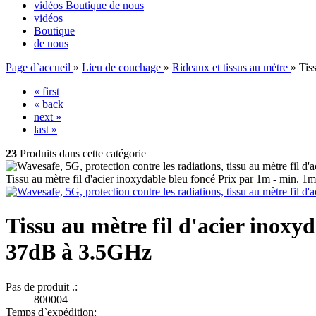
vidéos
Boutique
de nous
vidéos
Boutique
de nous
Page d`accueil
»
Lieu de couchage
»
Rideaux et tissus au mètre
»
Tis
« first
« back
next »
last »
23
Produits dans cette catégorie
Tissu au mètre fil d'acier inoxydable bleu foncé Prix par 1m - min.
Tissu au mètre fil d'acier inox
37dB à 3.5GHz
Pas de produit .:
800004
Temps d`expédition: