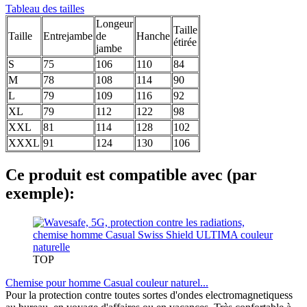
Tableau des tailles
Longeur
Taille
Taille
Entrejambe
de
Hanche
étirée
jambe
S
75
106
110
84
M
78
108
114
90
L
79
109
116
92
XL
79
112
122
98
XXL
81
114
128
102
XXXL
91
124
130
106
Ce produit est compatible avec (par
exemple):
TOP
Chemise pour homme Casual couleur naturel...
Pour la protection contre toutes sortes d'ondes electromagnetiquess