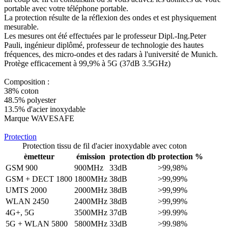
portable avec votre téléphone portable.
La protection résulte de la réflexion des ondes et est physiquement
mesurable.
Les mesures ont été effectuées par le professeur Dipl.-Ing.Peter
Pauli, ingénieur diplômé, professeur de technologie des hautes
fréquences, des micro-ondes et des radars à l'université de Munich.
Protège efficacement à 99,9% à 5G (37dB 3.5GHz)
Composition :
38% coton
48.5% polyester
13.5% d'acier inoxydable
Marque WAVESAFE
Protection
Protection tissu de fil d'acier inoxydable avec coton
èmetteur
émission
protection db
protection %
GSM 900
900MHz
33dB
>99,98%
GSM + DECT 1800
1800MHz
38dB
>99,99%
UMTS 2000
2000MHz
38dB
>99,99%
WLAN 2450
2400MHz
38dB
>99,99%
4G+, 5G
3500MHz
37dB
>99.99%
5G + WLAN 5800
5800MHz
33dB
>99.98%