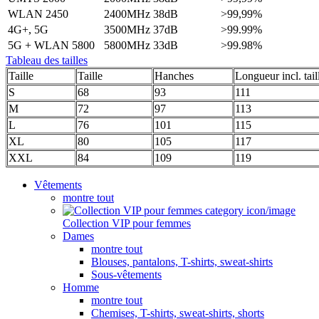
WLAN 2450
2400MHz
38dB
>99,99%
4G+, 5G
3500MHz
37dB
>99.99%
5G + WLAN 5800
5800MHz
33dB
>99.98%
Tableau des tailles
Taille
Taille
Hanches
Longueur incl. tail
S
68
93
111
M
72
97
113
L
76
101
115
XL
80
105
117
XXL
84
109
119
Vêtements
montre tout
Collection VIP pour femmes
Dames
montre tout
Blouses, pantalons, T-shirts, sweat-shirts
Sous-vêtements
Homme
montre tout
Chemises, T-shirts, sweat-shirts, shorts