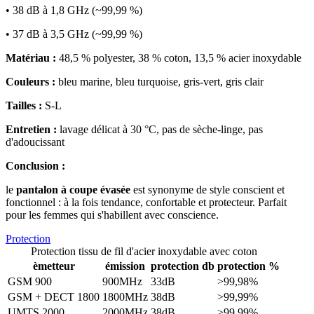
• 38 dB à 1,8 GHz (~99,99 %)
• 37 dB à 3,5 GHz (~99,99 %)
Matériau :
48,5 % polyester, 38 % coton, 13,5 % acier inoxydable
Couleurs :
bleu marine, bleu turquoise, gris-vert, gris clair
Tailles :
S-L
Entretien :
lavage délicat à 30 °C, pas de sèche-linge, pas
d'adoucissant
Conclusion :
le
pantalon à coupe évasée
est synonyme de style conscient et
fonctionnel : à la fois tendance, confortable et protecteur. Parfait
pour les femmes qui s'habillent avec conscience.
Protection
Protection tissu de fil d'acier inoxydable avec coton
èmetteur
émission
protection db
protection %
GSM 900
900MHz
33dB
>99,98%
GSM + DECT 1800
1800MHz
38dB
>99,99%
UMTS 2000
2000MHz
38dB
>99,99%