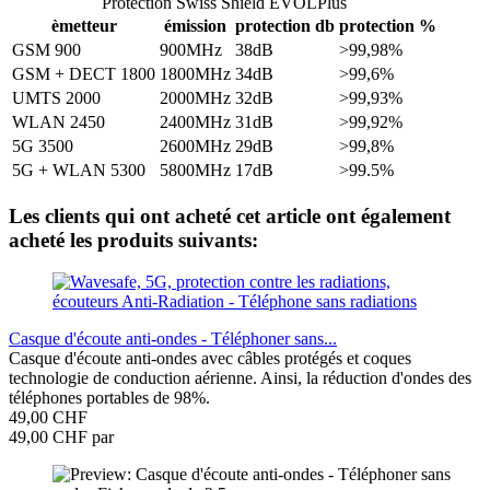
Protection Swiss Shield EVOLPlus
èmetteur
émission
protection db
protection %
GSM 900
900MHz
38dB
>99,98%
GSM + DECT 1800
1800MHz
34dB
>99,6%
UMTS 2000
2000MHz
32dB
>99,93%
WLAN 2450
2400MHz
31dB
>99,92%
5G 3500
2600MHz
29dB
>99,8%
5G + WLAN 5300
5800MHz
17dB
>99.5%
Les clients qui ont acheté cet article ont également
acheté les produits suivants:
Casque d'écoute anti-ondes - Téléphoner sans...
Casque d'écoute anti-ondes avec câbles protégés et coques
technologie de conduction aérienne. Ainsi, la réduction d'ondes des
téléphones portables de 98%.
49,00 CHF
49,00 CHF par