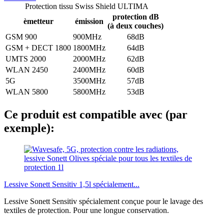
Protection tissu Swiss Shield ULTIMA
protection dB
èmetteur
émission
(à deux couches)
GSM 900
900MHz
68dB
GSM + DECT 1800
1800MHz
64dB
UMTS 2000
2000MHz
62dB
WLAN 2450
2400MHz
60dB
5G
3500MHz
57dB
WLAN 5800
5800MHz
53dB
Ce produit est compatible avec (par
exemple):
Lessive Sonett Sensitiv 1,5l spécialement...
Lessive Sonett Sensitiv spécialement conçue pour le lavage des
textiles de protection. Pour une longue conservation.