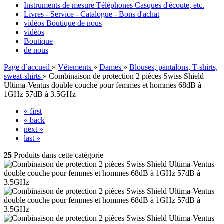
Instruments de mesure Téléphones Casques d'écoute, etc.
Livres - Service - Catalogue - Bons d'achat
vidéos
Boutique
de nous
vidéos
Boutique
de nous
Page d`accueil
»
Vêtements
»
Dames
»
Blouses, pantalons, T-shirts,
sweat-shirts
»
Combinaison de protection 2 pièces Swiss Shield
Ultima-Ventus double couche pour femmes et hommes 68dB à
1GHz 57dB à 3.5GHz
« first
« back
next »
last »
25
Produits dans cette catégorie