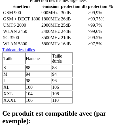
Protection des mailles argentées
èmetteur
émission
protection db
protection %
GSM 900
900MHz
30dB
>99,9%
GSM + DECT 1800
1800MHz
26dB
>99,75%
UMTS 2000
2000MHz
25dB
>99,7%
WLAN 2450
2400MHz
24dB
>99,6%
5G 3500
3500MHz
21dB
>99.5%
WLAN 5800
5800MHz
16dB
>97,5%
Tableau des tailles
Taille
Taille
Hanche
étirée
S
88
88
M
94
94
L
98
96
XL
100
106
XXL
104
108
XXXL
106
110
Ce produit est compatible avec (par
exemple):