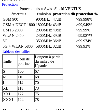
Protection
Protection tissu Swiss Shield VENTUS
èmetteur
émission
protection db
protection %
GSM 900
900MHz
47dB
>99,998%
GSM + DECT 1800
1800MHz
43dB
>99,949%
UMTS 2000
2000MHz
40dB
>99,99%
WLAN 2450
2400MHz
39dB
>99,987%
5G
3500MHz
36dB
>99.974%
5G + WLAN 5800
5800MHz
32dB
>99.93%
Tableau des tailles
Longeur à partir
Tour de
Taille
du milieu de
poitrine
l'épaule
S
106
67
M
110
68
L
114
70
XL
118
73
XXL
122
75
XXXL
124
78