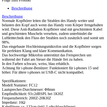
Frage zum Produkt
Beschreibung
Beschreibung
Normale Kopfhörer leiten die Strahlen des Handy weiter und
belasten den Kopf auch wenn das Handy vom Körper ferngehalten
wird. Diese Anti-Radiation Kopfhörer sind mit geschirmtem Kabel
und geschirmten Muscheln versehen, zudem unterbindet die
Luftleittechnik den Fluss der Strahlen noch zusätzlich und somit um
98%.
Das eingebaute Hochleistungsmikrofon und die Kopfhörer sorgen
für perfekten Klang und klare Kommunikation.
Das hochwertige Mikrofon unterstützt das Freisprechen um
während der Fahrt am Steuer die Hände frei zu haben.
In den Farben schwarz, weiss, blau erhätlich.
Achtung für i-phone-Benützer: Funktioniert für i-phones 15 und
höher. Für ältere i-phones ist USB-C nicht kompatibel.
Spezifikationen:
Modell Nummer: FC12
Lautsprecher-Durchmesser: Φ8mm
Empfindlichkeit: 93±2dBSPL bei 1KHZ
Frequenzbereich: 20HZ-20KHZ
Impedanz: 16Ω
Kabellänge: ca. 132cm (inkl. Luftschlauchlänge)