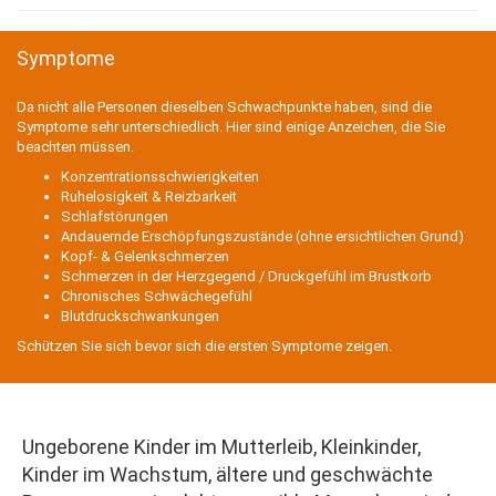
Symptome
Da nicht alle Personen dieselben Schwachpunkte haben, sind die
Symptome sehr unterschiedlich. Hier sind einige Anzeichen, die Sie
beachten müssen.
Konzentrationsschwierigkeiten
Ruhelosigkeit & Reizbarkeit
Schlafstörungen
Andauernde Erschöpfungszustände (ohne ersichtlichen Grund)
Kopf- & Gelenkschmerzen
Schmerzen in der Herzgegend / Druckgefühl im Brustkorb
Chronisches Schwächegefühl
Blutdruckschwankungen
Schützen Sie sich bevor sich die ersten Symptome zeigen.
Ungeborene Kinder im Mutterleib, Kleinkinder,
Kinder im Wachstum, ältere und geschwächte