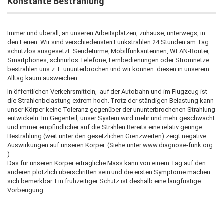
Konstante Bestrahlung
Immer und überall, an unseren Arbeitsplätzen, zuhause, unterwegs, in
den Ferien: Wir sind verschiedensten Funkstrahlen 24 Stunden am Tag
schutzlos ausgesetzt. Sendetürme, Mobilfunkantennen, WLAN-Router,
Smartphones, schnurlos Telefone, Fernbedienungen oder Stromnetze
bestrahlen uns z.T. ununterbrochen und wir können diesen in unserem
Alltag kaum ausweichen.
In öffentlichen Verkehrsmitteln, auf der Autobahn und im Flugzeug ist
die Strahlenbelastung extrem hoch. Trotz der ständigen Belastung kann
unser Körper keine Toleranz gegenüber der ununterbrochenen Strahlung
entwickeln. Im Gegenteil, unser System wird mehr und mehr geschwächt
und immer empfindlicher auf die Strahlen.Bereits eine relativ geringe
Bestrahlung (weit unter den gesetzlichen Grenzwerten) zeigt negative
Auswirkungen auf unseren Körper. (Siehe unter www.diagnose-funk.org.
)
Das für unseren Körper erträgliche Mass kann von einem Tag auf den
anderen plötzlich überschritten sein und die ersten Symptome machen
sich bemerkbar. Ein frühzeitiger Schutz ist deshalb eine langfristige
Vorbeugung.