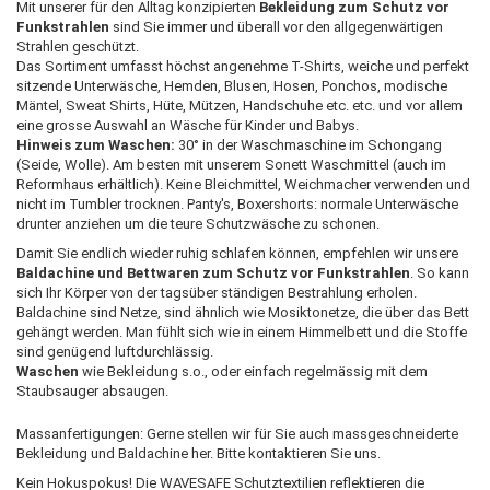
Mit unserer für den Alltag konzipierten
Bekleidung zum Schutz vor
Funkstrahlen
sind Sie immer und überall vor den allgegenwärtigen
Strahlen geschützt.
Das Sortiment umfasst höchst angenehme T-Shirts, weiche und perfekt
sitzende Unterwäsche, Hemden, Blusen, Hosen, Ponchos, modische
Mäntel, Sweat Shirts, Hüte, Mützen, Handschuhe etc. etc. und vor allem
eine grosse Auswahl an Wäsche für Kinder und Babys.
Hinweis zum Waschen:
30° in der Waschmaschine im Schongang
(Seide, Wolle). Am besten mit unserem Sonett Waschmittel (auch im
Reformhaus erhältlich). Keine Bleichmittel, Weichmacher verwenden und
nicht im Tumbler trocknen. Panty's, Boxershorts: normale Unterwäsche
drunter anziehen um die teure Schutzwäsche zu schonen.
Damit Sie endlich wieder ruhig schlafen können, empfehlen wir unsere
Baldachine und Bettwaren zum Schutz vor Funkstrahlen
. So kann
sich Ihr Körper von der tagsüber ständigen Bestrahlung erholen.
Baldachine sind Netze, sind ähnlich wie Mosiktonetze, die über das Bett
gehängt werden. Man fühlt sich wie in einem Himmelbett und die Stoffe
sind genügend luftdurchlässig.
Waschen
wie Bekleidung s.o., oder einfach regelmässig mit dem
Staubsauger absaugen.
Massanfertigungen: Gerne stellen wir für Sie auch massgeschneiderte
Bekleidung und Baldachine her. Bitte kontaktieren Sie uns.
Kein Hokuspokus! Die WAVESAFE Schutztextilien reflektieren die