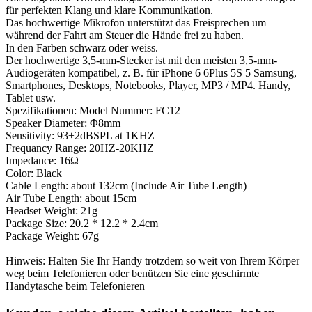
für perfekten Klang und klare Kommunikation.
Das hochwertige Mikrofon unterstützt das Freisprechen um
während der Fahrt am Steuer die Hände frei zu haben.
In den Farben schwarz oder weiss.
Der hochwertige 3,5-mm-Stecker ist mit den meisten 3,5-mm-
Audiogeräten kompatibel, z. B. für iPhone 6 6Plus 5S 5 Samsung,
Smartphones, Desktops, Notebooks, Player, MP3 / MP4. Handy,
Tablet usw.
Spezifikationen: Model Nummer: FC12
Speaker Diameter: Φ8mm
Sensitivity: 93±2dBSPL at 1KHZ
Frequancy Range: 20HZ-20KHZ
Impedance: 16Ω
Color: Black
Cable Length: about 132cm (Include Air Tube Length)
Air Tube Length: about 15cm
Headset Weight: 21g
Package Size: 20.2 * 12.2 * 2.4cm
Package Weight: 67g
Hinweis: Halten Sie Ihr Handy trotzdem so weit von Ihrem Körper
weg beim Telefonieren oder benützen Sie eine geschirmte
Handytasche beim Telefonieren