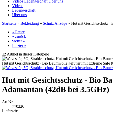
Videos
Ladengeschäft
Über uns
Videos
Ladengeschäft
Über uns
Startseite
»
Bekleidung
»
Schutz Anzüge
»
Hut mit Gesichtsschutz -
« Erster
« zurück
weiter »
Letzter »
12
Artikel in dieser Kategorie
Hut mit Gesichtsschutz - Bio Baumwolle gefüttert mit Extreme Saf
Hut mit Gesichtsschutz - Bio B
Adamantan (42dB bei 3.5GHz)
Art.Nr.:
770226
Lieferzeit: