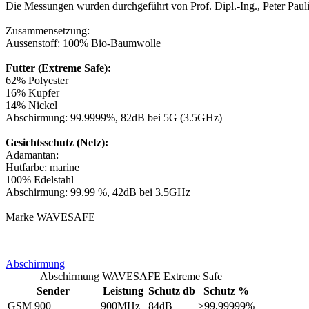
Die Messungen wurden durchgeführt von Prof. Dipl.-Ing., Peter Paul
Zusammensetzung:
Aussenstoff: 100% Bio-Baumwolle
Futter (Extreme Safe):
62% Polyester
16% Kupfer
14% Nickel
Abschirmung: 99.9999%, 82dB bei 5G (3.5GHz)
Gesichtsschutz (Netz):
Adamantan:
Hutfarbe: marine
100% Edelstahl
Abschirmung: 99.99 %, 42dB bei 3.5GHz
Marke WAVESAFE
Abschirmung
Abschirmung WAVESAFE Extreme Safe
Sender
Leistung
Schutz db
Schutz %
GSM 900
900MHz
84dB
>99,99999%