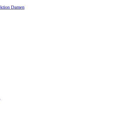
ektion Damen
n